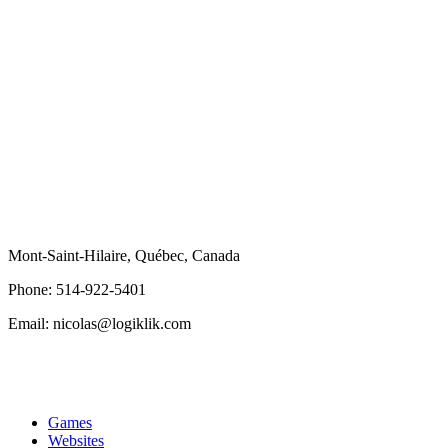
Phone Number
514 922 5401
E-mail
nicolas@logiklik.com
CONTACT
Mont-Saint-Hilaire, Québec, Canada
Phone: 514-922-5401
Email: nicolas@logiklik.com
COMPANY
Games
Websites