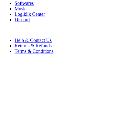
Softwares
Music
Logiklik Center
Discord
SUPPORT
Help & Contact Us
Returns & Refunds
Terms & Conditions
Copyright © 2023-2026 Entreprises Logiklik Inc.